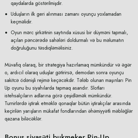
qaydalarda göstərilmişdir.
Uduşların ilk geri alınması zamanı oyunçu yoxlamadan
keçməlidir.
Oyun mərc şirkətinin saytında xüsusi bir düyməni tapmalı,
açılan pəncərədə sahələri doldurmalı və bu məlumatın
doğruluğunu təsdiqləməlisiniz.
Müvafiq olaraq, bir strategiya hazırlamaq mümkündür və əgər
o, ardıcıl olaraq uduşlar gətirirsə, demodan sonra oyunçu
sakitcə ödənişli rejimə keçəcəkdir. Tələb olunan maşınları Pin
Up oyunu bu siyahılarda tapmaq asandır. Slotları
istehsalçıların adlarına görə çeşidləmək mümkündür.
Turnirlərdə iştirak etməklə qonaqlar bütün iştirakçılar arasında
keçirilən yarışların mükafat fondlarından əhəmiyyətli məbləğlər
qazana biləcəklər.
Bonus siyasəti bukmeker Pin-Up