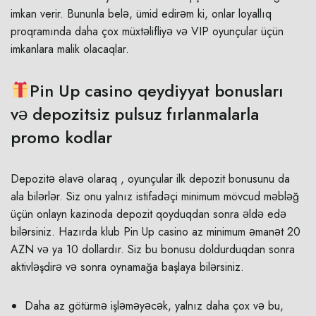
imkan verir. Bununla belə, ümid edirəm ki, onlar loyallıq
proqramında daha çox müxtəlifliyə və VIP oyunçular üçün
imkanlara malik olacaqlar.
Pin Up casino qeydiyyat bonusları
və depozitsiz pulsuz fırlanmalarla
promo kodlar
Depozitə əlavə olaraq , oyunçular ilk depozit bonusunu da
ala bilərlər. Siz onu yalnız istifadəçi minimum mövcud məbləğ
üçün onlayn kazinoda depozit qoyduqdan sonra əldə edə
bilərsiniz. Hazırda klub Pin Up casino az minimum əmanət 20
AZN və ya 10 dollardır. Siz bu bonusu doldurduqdan sonra
aktivləşdirə və sonra oynamağa başlaya bilərsiniz.
Daha az götürmə işləməyəcək, yalnız daha çox və bu,