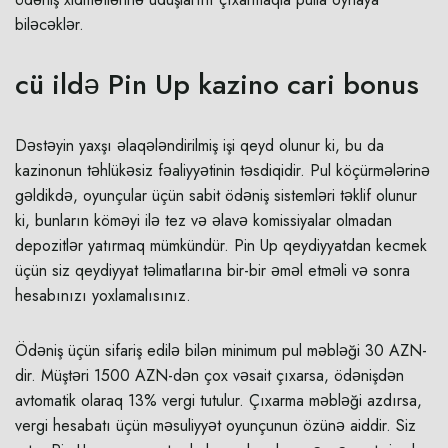
biləcəklər.
cü ildə Pin Up kazino cari bonus
Dəstəyin yaxşı əlaqələndirilmiş işi qeyd olunur ki, bu da
kazinonun təhlükəsiz fəaliyyətinin təsdiqidir. Pul köçürmələrinə
gəldikdə, oyunçular üçün sabit ödəniş sistemləri təklif olunur
ki, bunların köməyi ilə tez və əlavə komissiyalar olmadan
depozitlər yatırmaq mümkündür. Pin Up qeydiyyatdan kecmek
üçün siz qeydiyyat təlimatlarına bir-bir əməl etməli və sonra
hesabınızı yoxlamalısınız.
Ödəniş üçün sifariş edilə bilən minimum pul məbləği 30 AZN-
dir. Müştəri 1500 AZN-dən çox vəsait çıxarsa, ödənişdən
avtomatik olaraq 13% vergi tutulur. Çıxarma məbləği azdırsa,
vergi hesabatı üçün məsuliyyət oyunçunun özünə aiddir. Siz