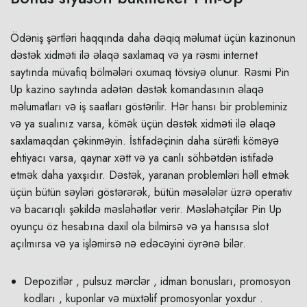
Ödəniş şərtləri haqqında daha dəqiq məlumat üçün kazinonun
dəstək xidməti ilə əlaqə saxlamaq və ya rəsmi internet
saytında müvafiq bölmələri oxumaq tövsiyə olunur. Rəsmi Pin
Up kazino saytında adətən dəstək komandasının əlaqə
məlumatları və iş saatları göstərilir. Hər hansı bir probleminiz
və ya sualınız varsa, kömək üçün dəstək xidməti ilə əlaqə
saxlamaqdan çəkinməyin. İstifadəçinin daha sürətli köməyə
ehtiyacı varsa, qaynar xətt və ya canlı söhbətdən istifadə
etmək daha yaxşıdır. Dəstək, yaranan problemləri həll etmək
üçün bütün səyləri göstərərək, bütün məsələlər üzrə operativ
və bacarıqlı şəkildə məsləhətlər verir. Məsləhətçilər Pin Up
oyunçu öz hesabına daxil ola bilmirsə və ya hansısa slot
açılmırsa və ya işləmirsə nə edəcəyini öyrənə bilər.
Depozitlər , pulsuz mərclər , idman bonusları, promosyon
kodları , kuponlar və müxtəlif promosyonlar yoxdur .