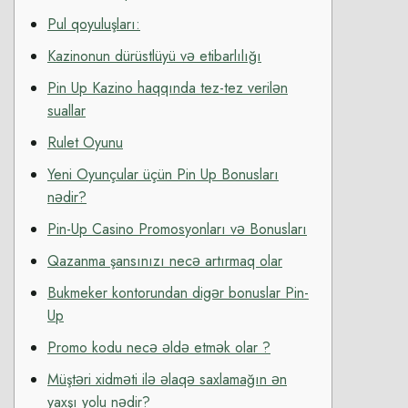
Pul qoyuluşları:
Kazinonun dürüstlüyü və etibarlılığı
Pin Up Kazino haqqında tez-tez verilən
suallar
Rulet Oyunu
Yeni Oyunçular üçün Pin Up Bonusları
nədir?
Pin-Up Casino Promosyonları və Bonusları
Qazanma şansınızı necə artırmaq olar
Bukmeker kontorundan digər bonuslar Pin-
Up
Promo kodu necə əldə etmək olar ?
Müştəri xidməti ilə əlaqə saxlamağın ən
yaxşı yolu nədir?