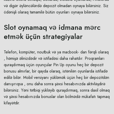
və digər əyləncələrdə depozit olmadan oynaya bilərsiniz. Siz
ödənişli olaraq tamamilə bütün oyunları oynaya bilərsiniz.
Slot oynamaq və idmana mərc
etmək üçün strategiyalar
Telefon, kompüter, noutbuk və ya macbook- dan fərqli olaraq
, həmişə əlinizdədir və istifadəsi daha rahatdır. Proqramları
quraşdırmaq üçün oyunçular Pin Up oyunu heç bir depozit
bonusu almırlar, bir qayda olaraq, istənilən oyunlarda istifadə
edilə bilər. Mobil versiyanı yükləmək üçün heç bir depozitdən
danışırıqsa , onu daha sonra şəxsi hesabınızda aktivləşdirə
bilərsiniz. Yəni tətbiqi yükləyib quraşdırmaq, sonra daxil olmaq
və şəxsi hesabınızda bonuslar olan bölmədə mükafatı tapmaq
kifayətdir.