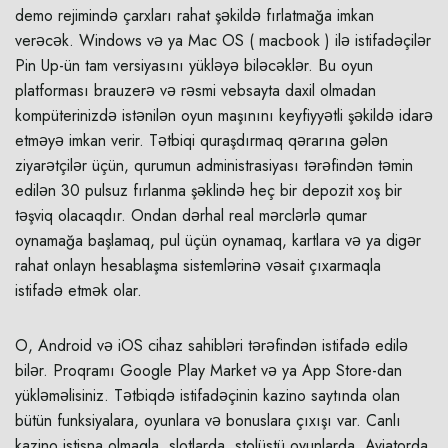
demo rejimində çarxları rahat şəkildə fırlatmağa imkan
verəcək. Windows və ya Mac OS ( macbook ) ilə istifadəçilər
Pin Up-ün tam versiyasını yükləyə biləcəklər. Bu oyun
platforması brauzerə və rəsmi vebsayta daxil olmadan
kompüterinizdə istənilən oyun maşınını keyfiyyətli şəkildə idarə
etməyə imkan verir. Tətbiqi quraşdırmaq qərarına gələn
ziyarətçilər üçün, qurumun administrasiyası tərəfindən təmin
edilən 30 pulsuz fırlanma şəklində heç bir depozit xoş bir
təşviq olacaqdır. Ondan dərhal real mərclərlə qumar
oynamağa başlamaq, pul üçün oynamaq, kartlara və ya digər
rahat onlayn hesablaşma sistemlərinə vəsait çıxarmaqla
istifadə etmək olar.
O, Android və iOS cihaz sahibləri tərəfindən istifadə edilə
bilər. Proqramı Google Play Market və ya App Store-dan
yükləməlisiniz. Tətbiqdə istifadəçinin kazino saytında olan
bütün funksiyalara, oyunlara və bonuslara çıxışı var. Canlı
kazino istisna olmaqla, slotlarda, stolüstü oyunlarda, Aviatorda