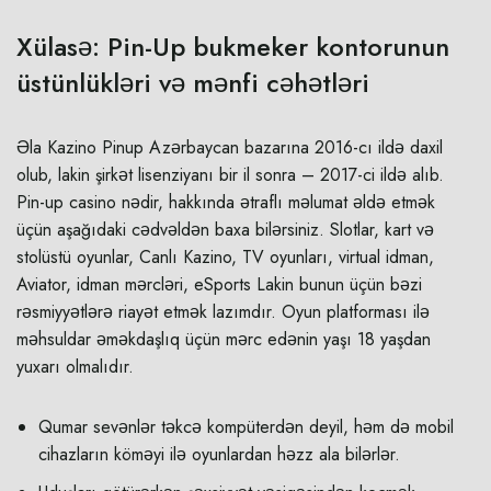
Xülasə: Pin-Up bukmeker kontorunun
üstünlükləri və mənfi cəhətləri
Əla Kazino Pinup Azərbaycan bazarına 2016-cı ildə daxil
olub, lakin şirkət lisenziyanı bir il sonra – 2017-ci ildə alıb.
Pin-up casino nədir, hakkında ətraflı məlumat əldə etmək
üçün aşağıdaki cədvəldən baxa bilərsiniz. Slotlar, kart və
stolüstü oyunlar, Canlı Kazino, TV oyunları, virtual idman,
Aviator, idman mərcləri, eSports Lakin bunun üçün bəzi
rəsmiyyətlərə riayət etmək lazımdır. Oyun platforması ilə
məhsuldar əməkdaşlıq üçün mərc edənin yaşı 18 yaşdan
yuxarı olmalıdır.
Qumar sevənlər təkcə kompüterdən deyil, həm də mobil
cihazların köməyi ilə oyunlardan həzz ala bilərlər.