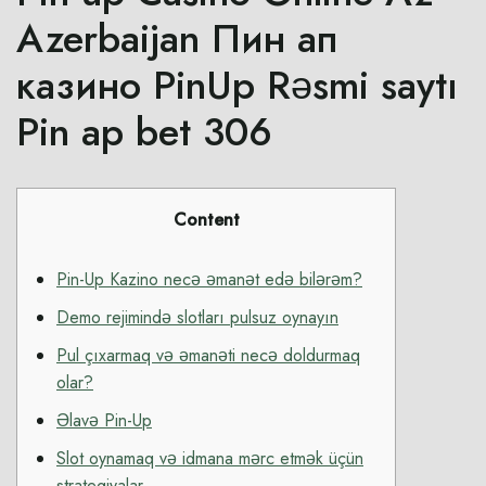
Azerbaijan Пин ап
казино PinUp Rəsmi saytı
Pin ap bet 306
Content
Pin-Up Kazino necə əmanət edə bilərəm?
Demo rejimində slotları pulsuz oynayın
Pul çıxarmaq və əmanəti necə doldurmaq
olar?
Əlavə Pin-Up
Slot oynamaq və idmana mərc etmək üçün
strategiyalar