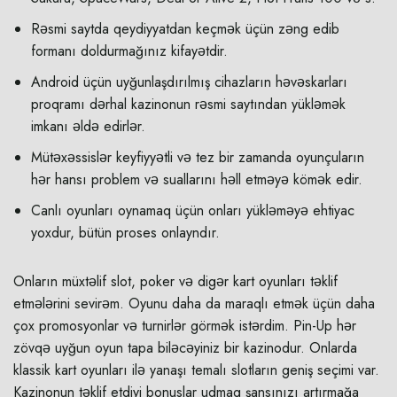
Rəsmi saytda qeydiyyatdan keçmək üçün zəng edib
formanı doldurmağınız kifayətdir.
Android üçün uyğunlaşdırılmış cihazların həvəskarları
proqramı dərhal kazinonun rəsmi saytından yükləmək
imkanı əldə edirlər.
Mütəxəssislər keyfiyyətli və tez bir zamanda oyunçuların
hər hansı problem və suallarını həll etməyə kömək edir.
Canlı oyunları oynamaq üçün onları yükləməyə ehtiyac
yoxdur, bütün proses onlayndır.
Onların müxtəlif slot, poker və digər kart oyunları təklif
etmələrini sevirəm. Oyunu daha da maraqlı etmək üçün daha
çox promosyonlar və turnirlər görmək istərdim. Pin-Up hər
zövqə uyğun oyun tapa biləcəyiniz bir kazinodur. Onlarda
klassik kart oyunları ilə yanaşı temalı slotların geniş seçimi var.
Kazinonun təklif etdiyi bonuslar udmaq şansınızı artırmağa