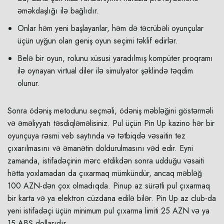
əməkdaşlığı ilə bağlıdır.
Onlar həm yeni başlayanlar, həm də təcrübəli oyunçular
üçün uyğun olan geniş oyun seçimi təklif edirlər.
Belə bir oyun, rolunu xüsusi yaradılmış kompüter proqramı
ilə oynayan virtual diler ilə simulyator şəklində təqdim
olunur.
Sonra ödəniş metodunu seçməli, ödəniş məbləğini göstərməli
və əməliyyatı təsdiqləməlisiniz. Pul üçün Pin Up kazino hər bir
oyunçuya rəsmi veb saytında və tətbiqdə vəsaitin tez
çıxarılmasını və əmanətin doldurulmasını vəd edir. Eyni
zamanda, istifadəçinin mərc etdikdən sonra udduğu vəsaiti
hətta yoxlamadan da çıxarmaq mümkündür, ancaq məbləğ
100 AZN-dən çox olmadıqda. Pinup az sürətli pul çıxarmaq
bir karta və ya elektron cüzdana edilə bilər. Pin Up az club-da
yeni istifadəçi üçün minimum pul çıxarma limiti 25 AZN və ya
15 ABŞ dollarıdır.