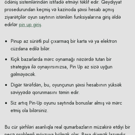
ödəniş sistemlərindən istifadə etməyi təklif edir. Qeydiyyat
prosedurundan keçmiş və kazinoda şəxsi hesab açmış
ziyarətçilər oyun saytının istənilən funksiyalarına giriş əldə
edirlər
pin up giriş
.
Pinup az sürətli pul çıxarmaq bir karta və ya elektron
cüzdana edilə bilər.
Kiçik bazarlarda mərc oynamağı nəzərdə tutan bir
strategiya ilə oynayırsınızsa, Pin Up az sizə uyğun
gəlməyəcək.
Digər tərəfdən, bu, oyunçunun şəxsi hesabının yüksək
səviyyədə qorunmasını təmin edir.
Siz artıq Pin-Up oyunu saytında bonuslar almış və mərc
etmiş ola bilərsiniz.
Bu cür şərhləri asanlıqla real qumarbazların müzakirə etdiyi bir
neçə problemli mövzuya bölmək olar. Başa düşmək lazımdır