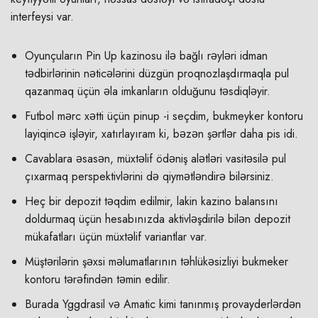
interfeysi var.
Oyunçuların Pin Up kazinosu ilə bağlı rəyləri idman
tədbirlərinin nəticələrini düzgün proqnozlaşdırmaqla pul
qazanmaq üçün əla imkanların olduğunu təsdiqləyir.
Futbol mərc xətti üçün pinup -i seçdim, bukmeyker kontoru
layiqincə işləyir, xatırlayıram ki, bəzən şərtlər daha pis idi.
Cavablara əsasən, müxtəlif ödəniş alətləri vasitəsilə pul
çıxarmaq perspektivlərini də qiymətləndirə bilərsiniz.
Heç bir depozit təqdim edilmir, lakin kazino balansını
doldurmaq üçün hesabınızda aktivləşdirilə bilən depozit
mükafatları üçün müxtəlif variantlar var.
Müştərilərin şəxsi məlumatlarının təhlükəsizliyi bukmeker
kontoru tərəfindən təmin edilir.
Burada Yggdrasil və Amatic kimi tanınmış provayderlərdən