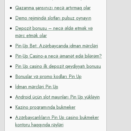
Qazanma şansınızı necə artırmaq olar
Demo rejimində slotları pulsuz oynayın
Depozit bonusu – necə əldə etmək və
mərc etmək olar
Pin-Up Bet: Azərbaycanda idman mərcləri
Pin-Up Casino-a necə əmanət edə bilərəm?
Pin Up casino ilk depozit qeydiyyatı bonusu
Bonuslar və promo kodları Pin Up
İdman mərcləri Pin Up
Android üçün slot maşınları Pin Up yükləyin
Kazino proqramında bukmeker
Azərbaycanlıların Pin Up casino bukmeker
kontoru haqqında rəyləri