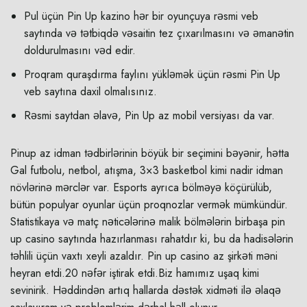
Pul üçün Pin Up kazino hər bir oyunçuya rəsmi veb
saytında və tətbiqdə vəsaitin tez çıxarılmasını və əmanətin
doldurulmasını vəd edir.
Proqram quraşdırma faylını yükləmək üçün rəsmi Pin Up
veb saytına daxil olmalısınız.
Rəsmi saytdan əlavə, Pin Up az mobil versiyası da var.
Pinup az idman tədbirlərinin böyük bir seçimini bəyənir, hətta
Gal futbolu, netbol, ​​atışma, 3×3 basketbol kimi nadir idman
növlərinə mərclər var. Esports ayrıca bölməyə köçürülüb,
bütün populyar oyunlar üçün proqnozlar vermək mümkündür.
Statistikaya və matç nəticələrinə malik bölmələrin birbaşa pin
up casino saytında hazırlanması rahatdır ki, bu da hadisələrin
təhlili üçün vaxtı xeyli azaldır. Pin up casino az şirkəti məni
heyran etdi.20 nəfər iştirak etdi.Biz hamımız uşaq kimi
sevinirik. Həddindən artıq hallarda dəstək xidməti ilə əlaqə