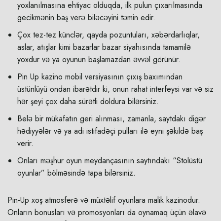
yoxlanılmasına ehtiyac olduqda, ilk pulun çıxarılmasında
gecikmənin baş verə biləcəyini təmin edir.
Çox tez-tez künclər, qayda pozuntuları, xəbərdarlıqlar,
aslar, atışlar kimi bazarlar bazar siyahısında tamamilə
yoxdur və ya oyunun başlamazdan əvvəl görünür.
Pin Up kazino mobil versiyasının çıxış baxımından
üstünlüyü ondan ibarətdir ki, onun rahat interfeysi var və siz
hər şeyi çox daha sürətli doldura bilərsiniz.
Belə bir mükafatın geri alınması, zamanla, saytdakı digər
hədiyyələr və ya adi istifadəçi pulları ilə eyni şəkildə baş
verir.
Onları məşhur oyun meydançasının saytındakı “Stolüstü
oyunlar” bölməsində tapa bilərsiniz.
Pin-Up xoş atmosferə və müxtəlif oyunlara malik kazinodur.
Onların bonusları və promosyonları da oynamaq üçün əlavə