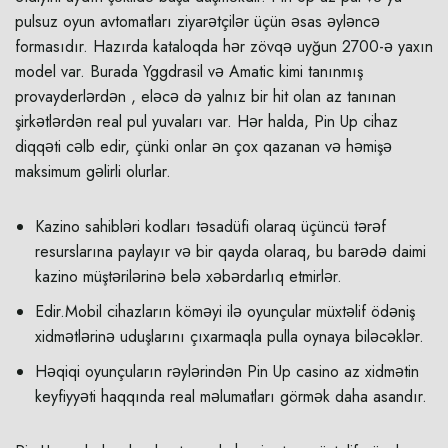
pulsuz oyun avtomatları ziyarətçilər üçün əsas əyləncə
formasıdır. Hazırda kataloqda hər zövqə uyğun 2700-ə yaxın
model var. Burada Yggdrasil və Amatic kimi tanınmış
provayderlərdən , eləcə də yalnız bir hit olan az tanınan
şirkətlərdən real pul yuvaları var. Hər halda, Pin Up cihaz
diqqəti cəlb edir, çünki onlar ən çox qazanan və həmişə
maksimum gəlirli olurlar.
Kazino sahibləri kodları təsadüfi olaraq üçüncü tərəf
resurslarına paylayır və bir qayda olaraq, bu barədə daimi
kazino müştərilərinə belə xəbərdarlıq etmirlər.
Edir.Mobil cihazların köməyi ilə oyunçular müxtəlif ödəniş
xidmətlərinə uduşlarını çıxarmaqla pulla oynaya biləcəklər.
Həqiqi oyunçuların rəylərindən Pin Up casino az xidmətin
keyfiyyəti haqqında real məlumatları görmək daha asandır.