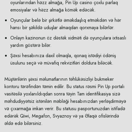
oyunlarından həzz almağa, Pin Up casino çoxlu parlaq
emosiyalar və həzz almağa kömək edəcək.
Oyunçular belə bir şirkətlə əməkdaşlıq etməkdən və hər
hansı bir şəkildə uduşlar almaqdan qorxmaya bilərlər.
Onlayn kazinonun öz dəstək xidməti də oyunçulara ixtisaslı
yardım göstərə bilər.
Şəxsi hesabınıza daxil olmaqla, qonaq istədiyi ödəniş
üsulunu seçə və müvafiq rekvizitləri doldura biləcək.
Müştərilərin şəxsi məlumatlarının təhlükəsizliyi bukmeker
kontoru tərəfindən təmin edilir. Bu status rəsmi Pin Up portalı
vasitəsilə yoxlanıldıqdan sonra təyin Tam identifikasiya sizə
məhdudiyyətsiz istənilən məbləği hesabınızdan yerləşdirməyə
və çıxarmağa imkan verir. Bu statusu pasportunuzdan istifadə
edərək Qiwi, Megafon, Svyaznoy və ya Əlaqə ofislərində
əldə edə bilərsiniz.