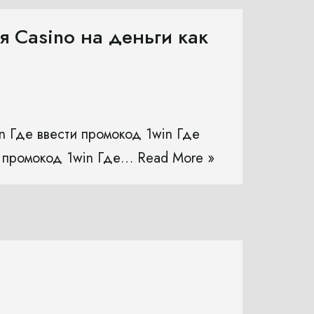
 Casino на деньги как
n Где ввести промокод 1win Где
ти промокод 1win Где…
Read More »