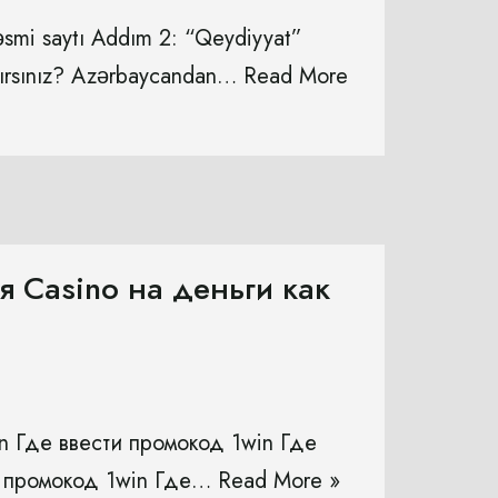
smi saytı Addım 2: “Qeydiyyat”
apırsınız? Azərbaycandan…
Read More
 Casino на деньги как
n Где ввести промокод 1win Где
ти промокод 1win Где…
Read More »