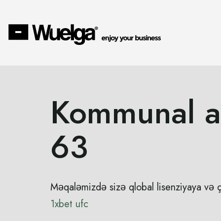
Skip
to
content
Kommunal a
63
Məqaləmizdə sizə qlobal lisenziyaya və 
1xbet ufc