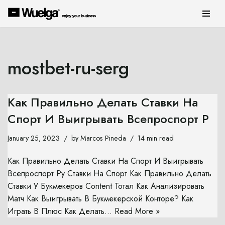
Skip
to
content
mostbet-ru-serg
Как Правильно Делать Ставки На
Спорт И Выигрывать Всепроспорт Р
January 25, 2023
by
Marcos Pineda
14 min read
Как Правильно Делать Ставки На Спорт И Выигрывать
Всепроспорт Ру Ставки На Спорт Как Правильно Делать
Ставки У Букмекеров Content Тотал Как Анализировать
Матч Как Выигрывать В Букмекерской Конторе? Как
Играть В Плюс Как Делать…
Read More »