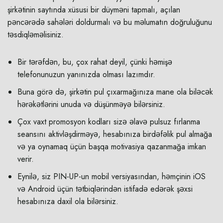
şirkətinin saytında xüsusi bir düyməni tapmalı, açılan
pəncərədə sahələri doldurmalı və bu məlumatın doğruluğunu
təsdiqləməlisiniz.
Bir tərəfdən, bu, çox rahat deyil, çünki həmişə
telefonunuzun yanınızda olması lazımdır.
Buna görə də, şirkətin pul çıxarmağınıza mane ola biləcək
hərəkətlərini unuda və düşünməyə bilərsiniz.
Çox vaxt promosyon kodları sizə əlavə pulsuz fırlanma
seansını aktivləşdirməyə, hesabınıza birdəfəlik pul almağa
və ya oynamaq üçün başqa motivasiya qazanmağa imkan
verir.
Eynilə, siz PIN-UP-un mobil versiyasından, həmçinin iOS
və Android üçün tətbiqlərindən istifadə edərək şəxsi
hesabınıza daxil ola bilərsiniz.