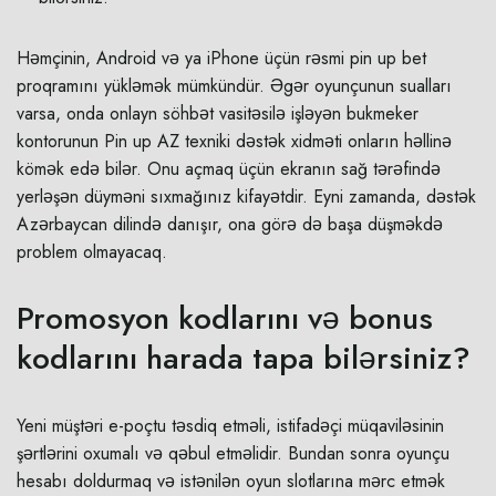
Həmçinin, Android və ya iPhone üçün rəsmi pin up bet
proqramını yükləmək mümkündür. Əgər oyunçunun sualları
varsa, onda onlayn söhbət vasitəsilə işləyən bukmeker
kontorunun Pin up AZ texniki dəstək xidməti onların həllinə
kömək edə bilər. Onu açmaq üçün ekranın sağ tərəfində
yerləşən düyməni sıxmağınız kifayətdir. Eyni zamanda, dəstək
Azərbaycan dilində danışır, ona görə də başa düşməkdə
problem olmayacaq.
Promosyon kodlarını və bonus
kodlarını harada tapa bilərsiniz?
Yeni müştəri e-poçtu təsdiq etməli, istifadəçi müqaviləsinin
şərtlərini oxumalı və qəbul etməlidir. Bundan sonra oyunçu
hesabı doldurmaq və istənilən oyun slotlarına mərc etmək