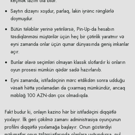
keçmək lazım ola bilər.
Saytın dizaynı xoşdur, parlaq, lakin iyrənc rənglərlə
doymuşdur.
Bütün tələblər yerinə yetirilərsə, Pin-Up-da hesabın
təsdiqlənməsi müştərilər üçün heç bir çətinlik yaratmır və
eyni zamanda onlar üçün qumar dünyasında geniş imkanlar
açır.
Bunlar əlavə seçimləri olmayan klassik slotlardır ki onların
oyun prosesi mümkün qədər sadə hazırlanıb.
Eyni zamanda, istifadəçinin mərc etdikdən sonra udduğu
vəsaiti hətta yoxlamadan da çıxarmaq mümkündür, ancaq
məbləğ 100 AZN-dən çox olmadıqda.
Fakt budur ki, onlayn kazino hər bir istifadəçini diqqətlə
yoxlayır. İlk geri çəkilmə zamanı administrasiya oyunçunun
profilini diqqətlə yoxlamağa başlayır. Onun göstərdiyi
məlumatlar onun təfərrüatlarında olanlara uyğundursa, pul