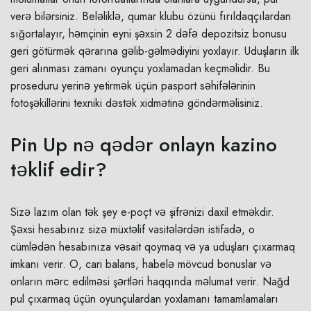
verə bilərsiniz. Beləliklə, qumar klubu özünü fırıldaqçılardan
sığortalayır, həmçinin eyni şəxsin 2 dəfə depozitsiz bonusu
geri götürmək qərarına gəlib-gəlmədiyini yoxlayır. Uduşların ilk
geri alınması zamanı oyunçu yoxlamadan keçməlidir. Bu
proseduru yerinə yetirmək üçün pasport səhifələrinin
fotoşəkillərini texniki dəstək xidmətinə göndərməlisiniz.
Pin Up nə qədər onlayn kazino
təklif edir?
Sizə lazım olan tək şey e-poçt və şifrənizi daxil etməkdir.
Şəxsi hesabınız sizə müxtəlif vasitələrdən istifadə, o
cümlədən hesabınıza vəsait qoymaq və ya uduşları çıxarmaq
imkanı verir. O, cari balans, habelə mövcud bonuslar və
onların mərc edilməsi şərtləri haqqında məlumat verir. Nağd
pul çıxarmaq üçün oyunçulardan yoxlamanı tamamlamaları