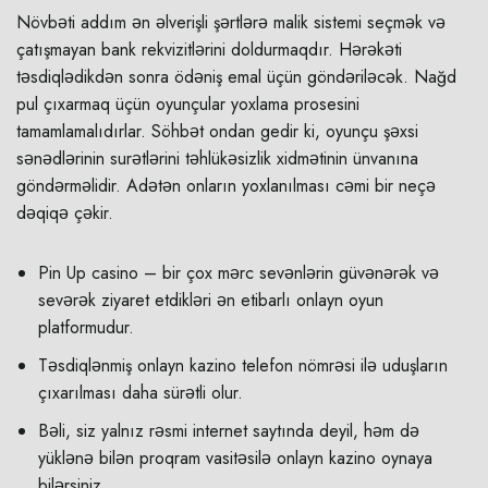
Növbəti addım ən əlverişli şərtlərə malik sistemi seçmək və
çatışmayan bank rekvizitlərini doldurmaqdır. Hərəkəti
təsdiqlədikdən sonra ödəniş emal üçün göndəriləcək. Nağd
pul çıxarmaq üçün oyunçular yoxlama prosesini
tamamlamalıdırlar. Söhbət ondan gedir ki, oyunçu şəxsi
sənədlərinin surətlərini təhlükəsizlik xidmətinin ünvanına
göndərməlidir. Adətən onların yoxlanılması cəmi bir neçə
dəqiqə çəkir.
Pin Up casino – bir çox mərc sevənlərin güvənərək və
sevərək ziyaret etdikləri ən etibarlı onlayn oyun
platformudur.
Təsdiqlənmiş onlayn kazino telefon nömrəsi ilə uduşların
çıxarılması daha sürətli olur.
Bəli, siz yalnız rəsmi internet saytında deyil, həm də
yüklənə bilən proqram vasitəsilə onlayn kazino oynaya
bilərsiniz.