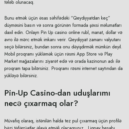
tələb olunacaq.
Bunu etmək üçün əsas səhifədəki “Qeydiyyatdan keç”
düyməsini basın və sonra görünən formada şəxsi məlumatları
daxil edin. Onlayn Pin Up casino online rubl, manat, dollar və
avro ilə mərc etmək imkanı verir. Qeydiyyat zamanı valyutanı
seçə bilərsiniz, bundan sonra onu dəyişdirmək mümkün deyil.
Mobil proqramı yükləmək üçün rəsmi App Store və Play
Market mağazalarını ziyarət edə və orada kazinonun adı ilə
proqram tapa bilərsiniz. Proqramı rəsmi internet saytından da
yükləyə bilərsiniz.
Pin-Up Casino-dan uduşlarımı
necə çıxarmaq olar?
Müvafiq olaraq, istənilən halda tez pul çıxarmaq üçün profilə
bəzi təfərrüatlar əlavə etməli olacaqsınız . Liqpay hesabı