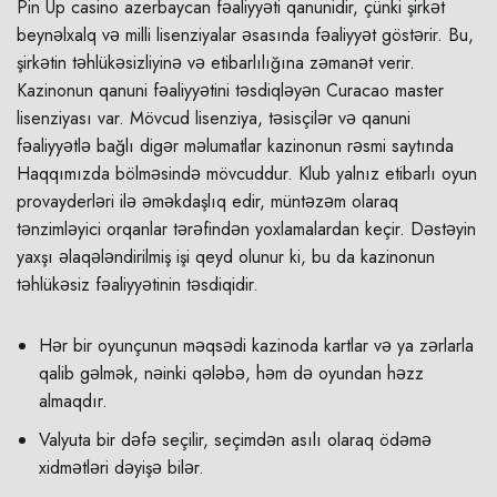
Pin Up casino azerbaycan fəaliyyəti qanunidir, çünki şirkət
beynəlxalq və milli lisenziyalar əsasında fəaliyyət göstərir. Bu,
şirkətin təhlükəsizliyinə və etibarlılığına zəmanət verir.
Kazinonun qanuni fəaliyyətini təsdiqləyən Curacao master
lisenziyası var. Mövcud lisenziya, təsisçilər və qanuni
fəaliyyətlə bağlı digər məlumatlar kazinonun rəsmi saytında
Haqqımızda bölməsində mövcuddur. Klub yalnız etibarlı oyun
provayderləri ilə əməkdaşlıq edir, müntəzəm olaraq
tənzimləyici orqanlar tərəfindən yoxlamalardan keçir. Dəstəyin
yaxşı əlaqələndirilmiş işi qeyd olunur ki, bu da kazinonun
təhlükəsiz fəaliyyətinin təsdiqidir.
Hər bir oyunçunun məqsədi kazinoda kartlar və ya zərlarla
qalib gəlmək, nəinki qələbə, həm də oyundan həzz
almaqdır.
Valyuta bir dəfə seçilir, seçimdən asılı olaraq ödəmə
xidmətləri dəyişə bilər.