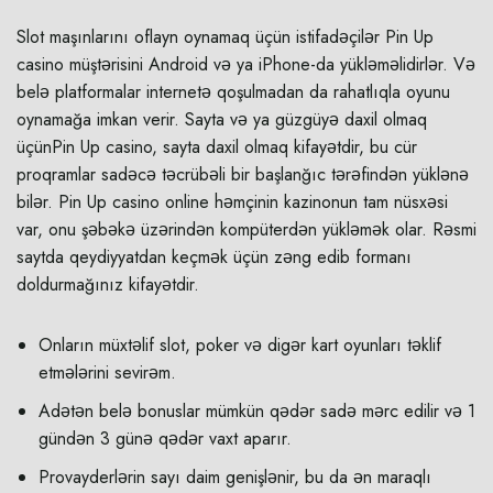
Slot maşınlarını oflayn oynamaq üçün istifadəçilər Pin Up
casino müştərisini Android və ya iPhone-da yükləməlidirlər. Və
belə platformalar internetə qoşulmadan da rahatlıqla oyunu
oynamağa imkan verir. Sayta və ya güzgüyə daxil olmaq
üçünPin Up casino, sayta daxil olmaq kifayətdir, bu cür
proqramlar sadəcə təcrübəli bir başlanğıc tərəfindən yüklənə
bilər. Pin Up casino online həmçinin kazinonun tam nüsxəsi
var, onu şəbəkə üzərindən kompüterdən yükləmək olar. Rəsmi
saytda qeydiyyatdan keçmək üçün zəng edib formanı
doldurmağınız kifayətdir.
Onların müxtəlif slot, poker və digər kart oyunları təklif
etmələrini sevirəm.
Adətən belə bonuslar mümkün qədər sadə mərc edilir və 1
gündən 3 günə qədər vaxt aparır.
Provayderlərin sayı daim genişlənir, bu da ən maraqlı