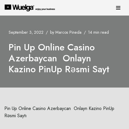
Skip
to
content
September 3, 2022
by
Marcos Pineda
14 min read
Pin Up Online Casino
Azerbaycan ️ Onlayn
Kazino PinUp Rəsmi Sayt
Pin Up Online Casino Azerbaycan ️ Onlayn Kazino PinUp
Rəsmi Saytı