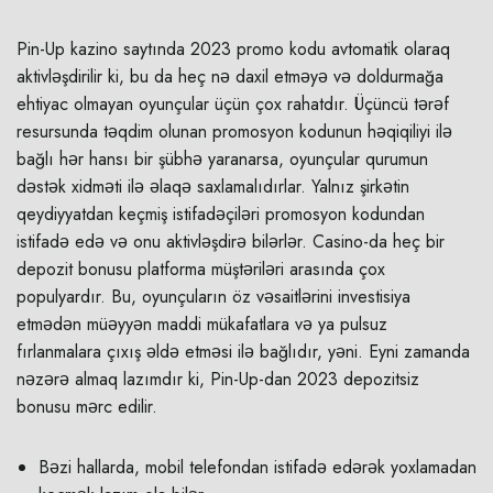
Pin-Up kazino saytında 2023 promo kodu avtomatik olaraq
aktivləşdirilir ki, bu da heç nə daxil etməyə və doldurmağa
ehtiyac olmayan oyunçular üçün çox rahatdır. Üçüncü tərəf
resursunda təqdim olunan promosyon kodunun həqiqiliyi ilə
bağlı hər hansı bir şübhə yaranarsa, oyunçular qurumun
dəstək xidməti ilə əlaqə saxlamalıdırlar. Yalnız şirkətin
qeydiyyatdan keçmiş istifadəçiləri promosyon kodundan
istifadə edə və onu aktivləşdirə bilərlər. Casino-da heç bir
depozit bonusu platforma müştəriləri arasında çox
populyardır. Bu, oyunçuların öz vəsaitlərini investisiya
etmədən müəyyən maddi mükafatlara və ya pulsuz
fırlanmalara çıxış əldə etməsi ilə bağlıdır, yəni. Eyni zamanda
nəzərə almaq lazımdır ki, Pin-Up-dan 2023 depozitsiz
bonusu mərc edilir.
Bəzi hallarda, mobil telefondan istifadə edərək yoxlamadan