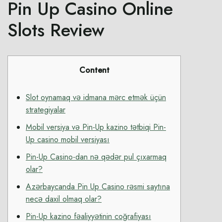
Pin Up Casino Online
Slots Review
Content
Slot oynamaq və idmana mərc etmək üçün
strategiyalar
Mobil versiya və Pin-Up kazino tətbiqi Pin-
Up casino mobil versiyası
Pin-Up Casino-dan nə qədər pul çıxarmaq
olar?
Azərbaycanda Pin Up Casino rəsmi saytına
necə daxil olmaq olar?
Pin-Up kazino fəaliyyətinin coğrafiyası