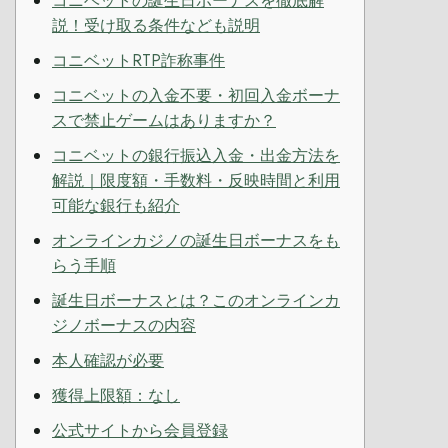
コニベットの誕生日ボーナスを徹底解
説！受け取る条件なども説明
コニベットRTP詐称事件
コニベットの入金不要・初回入金ボーナ
スで禁止ゲームはありますか？
コニベットの銀行振込入金・出金方法を
解説｜限度額・手数料・反映時間と利用
可能な銀行も紹介
オンラインカジノの誕生日ボーナスをも
らう手順
誕生日ボーナスとは？このオンラインカ
ジノボーナスの内容
本人確認が必要
獲得上限額：なし
公式サイトから会員登録