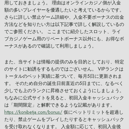
用しておきましょう。 理由はオンラインカジノ側が入金
額の多いプレイヤーを優遇したいと考えているからです。
さらに詳しい禁止ゲーム詳細や、入金不要ボーナスの出金
方法などを知りたい方は以下記事で詳しく解説しているの
でご参照ください。 ここまでに紹介したスロット、ライ
ブカジノゲーム用のリベートボーナス以外にも、お得なボ
ーナスがあるので確認して利用しましょう。
また、当サイトは情報の提供のみを目的としており、特定
のサイトに勧誘をするものではございせん。 VIPランクは
トータルのベット実績に基づいて、毎月5日に更新されま
す。 そのため自分の誕生日前直近の5日までに、なるべく
少しでも上のランクに昇格させておくようにしましょう。
ちなみに公式サイトを見ると、初回入金キャッシュバック
は「期間限定」と解釈できるような記載があります。
https://konibetja.com/bonus/
仮にベットリミットを超過し
たり、禁止ゲームをプレイしたりするとキャッシュバック
を受け取れなくなります。 入金額に応じて、初回入金後