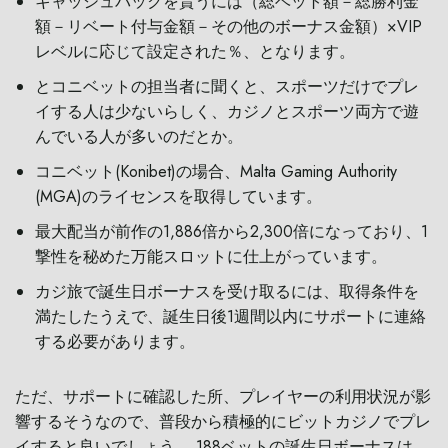
キャッシュバックを貰うには（総ベット額－総勝利金
額－リベート付与金額－その他のボーナス金額）×VIP
レベルに応じて設定された％、となります。
とコニベットの担当者に聞くと、スポーツだけでプレ
イする人は少ないらしく、カジノとスポーツ両方で遊
んでいる人が多いのだとか。
コニベット(Konibet)の場合、Malta Gaming Authority
(MGA)のライセンスを取得しています。
最大配当が前作の1,886倍から2,300倍になっており、1
撃性を秘めた万能スロットに仕上がっています。
カジ旅で誕生日ボーナスを受け取るには、取得条件を
満たしたうえで、誕生日後1週間以内にサポートに連絡
する必要があります。
ただ、サポートに確認した所、プレイヤーの利用状況が影
響するそうなので、普段から積極的にビットカジノでプレ
イすると良いでしょう。 188ベットの誕生日ボーナスは、