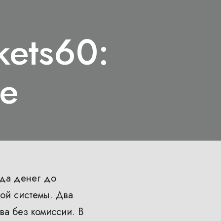
kets60:
ие
ода денег до
ной системы. Два
ва без комиссии. В