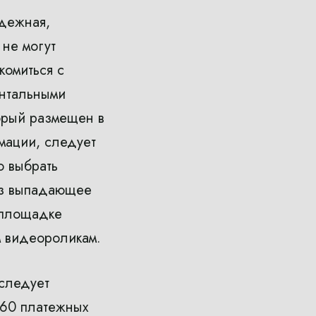
адежная,
не могут
комиться с
ентальными
торый размещен в
мации, следует
о выбрать
ез выпадающее
 площадке
м видеороликам.
 следует
s60 платежных