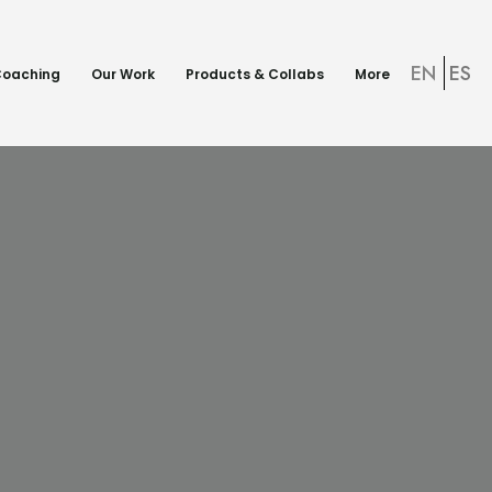
EN
ES
 Coaching
Our Work
Products & Collabs
More