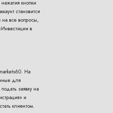
 нажатия кнопки
ккаунт становится
ы на все вопросы,
«Инвестиции в
markets60. На
анные для
подать заявку на
истрация» и
тать клиентом.