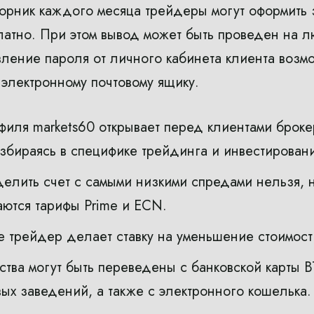
торник каждого месяца трейдеры могут оформить з
латно. При этом вывод может быть проведен на 
вление пароля от личного кабинета клиента возм
 электронному почтовому ящику.
филя markets60 открывает перед клиентами брок
азбираясь в специфике трейдинга и инвестировани
лить счет с самыми низкими спредами нельзя, 
ются тарифы Prime и ECN.
е трейдер делает ставку на уменьшение стоимости 
ва могут быть переведены с банковской карты В
ых заведений, а также с электронного кошелька.