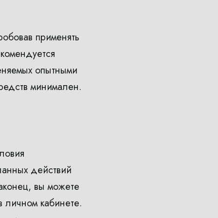
робовав применять
екомендуется
меняемых опытными
редств минимален.
словия
ланных действий
аконец, вы можете
в личном кабинете.