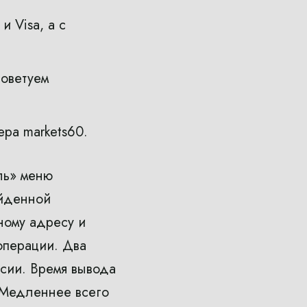
и Visa, а с
советуем
ера markets60.
ль» меню
ойденной
ному адресу и
операции. Два
ссии. Время вывода
. Медленнее всего