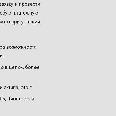
аявку и провести
любую платежную
ожно при условии
ера возможности
я.
но в целом более
актива, это т.
ТБ, Тинькофф и