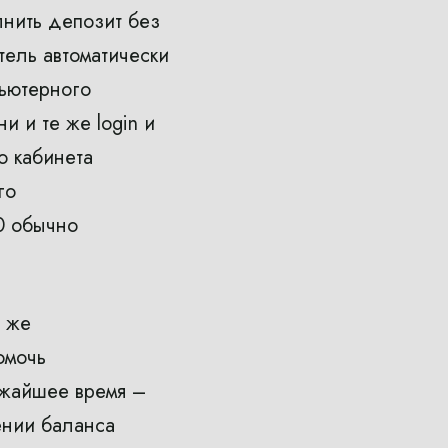
лнить депозит без
тель автоматически
пьютерного
 и те же login и
о кабинета
го
0 обычно
и же
омочь
ижайшее время –
ении баланса