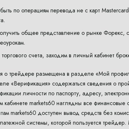
ыть по операциям перевода не с карт Mastercard 
а.
получить общее представление о рынке Форекс, 
деоурокам.
торгового счета, заходим в личный кабинет брок
я о трейдере размещена в разделе «Мой профи
деле «Верификация» содержаться сведения о пр
икации личности по паспорту, адресу, электрон
м кабинете markets60 наглядны все финансовые 
нтам markets60 доступен вывод средств без коми
платежной системы, которой пользуется трейдер