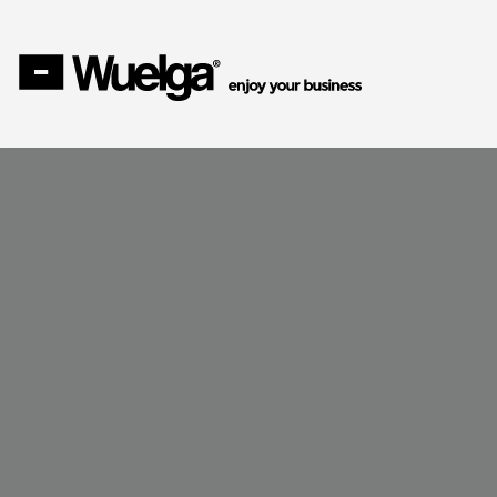
Skip
to
content