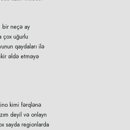
, bir neçə ay
a çox uğurlu
unun qaydaları ilə
ikir əldə etməyə
zino kimi fərqlənə
zım deyil və onlayn
ox sayda regionlarda