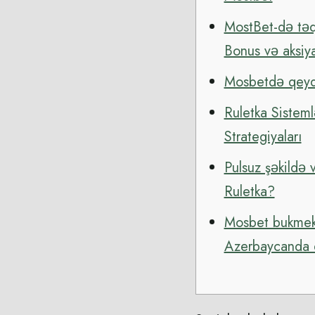
MostBet-də tə
Bonus və aksiya
Mosbetdə qeyd
Ruletka Sisteml
Strategiyaları
Pulsuz şəkildə v
Ruletka?
Mosbet bukmek
Azerbaycanda 