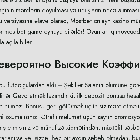
çinin mərclərin qoyulması və uduşların necə alınması 
ü versiyasına əlavə olaraq, Mostbet onlayn kazino müş
tor mostbet game oynaya bilərlər! Oyun artıq mövcudd
a açıla bilər.
евероятно Высокие Коэфф
opu futbolçulardan aldı – Şəkillər Salanın ölümünə g
dirlər Qeyd etmək lazımdır ki, ilk depozit bonusu hes
lə bilməz. Bonusu geri götürmək üçün siz mərc etməli
rini oxumalısınız. Ətraflı məlumat üçün saytın promosy
ariş etmisiniz və mühafizə xidmətindən, müxtəlif səsbə
krarlanırsa və, sizcə, heç bir aydın səbəb olmadan, 