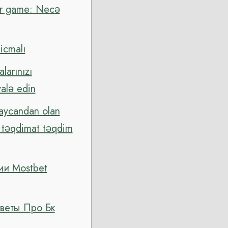
or game: Necə
icmalı
larınızı
valə edin
aycandan olan
 təqdimat təqdim
ии Mostbet
веты Про Бк