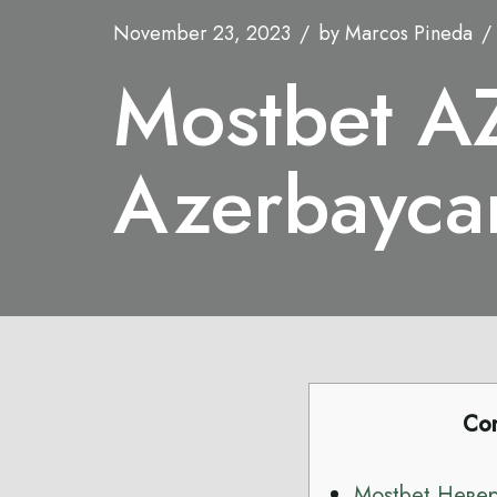
November 23, 2023
by
Marcos Pineda
Mostbet AZ
Azerbayca
Con
Mostbet Неве