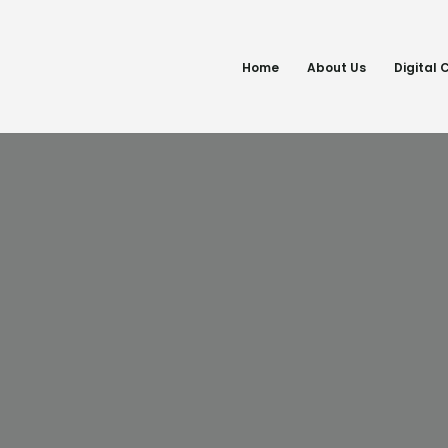
Home
About Us
Digital