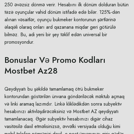
250 əvəzsiz dönmə verir. Hesabını ilk dönüm dolduran bütün
təzə oyunçular vahid dönüm istifadə edə bilər. 125%-dən
alınan vəsaitlər, oyunçu bukmeker kontorunun şərtlərinə
əlaqəli olaraq onları ard qazanana miqdar geri götürülə
bilməz. Bu, adi yeni bir şey təklif edən universal bir
promosyondur.
Bonuslar Və Promo Kodları
Mostbet Az28
Qeydiyyatı bu şəkildə tamamlamaq ötrü bukmeker
kontorundan göstərilən ünvana göndəriləcək məktub açmaq
və linki aramaq lazımdır. Linkə kliklədikdən sonra subyektiv
hesabınızı aktivləşdirəcəksiniz və Mostbet AZ qeydiyyatı
tamamlanacaq. Əgər subyektiv hesabınızı digər cihaz
vasitəsilə daxil etməlisinizsə, əvvəlki versiyada olduğu kimi
mobil telefon nömrənizi deyil, e-poçt ünvanınızı giriş qədər