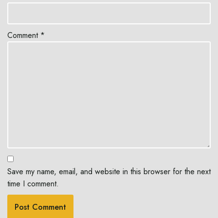
Comment
*
Save my name, email, and website in this browser for the next
time I comment.