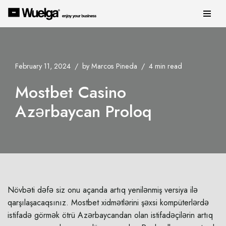
Skip
to
content
February 11, 2024
by
Marcos Pineda
4 min read
Mostbet Casino
Azərbaycan Proloq
Növbəti dəfə siz onu açanda artıq yenilənmiş versiya ilə
qarşılaşacaqsınız. Mostbet xidmətlərini şəxsi kompüterlərdə
istifadə görmək ötrü Azərbaycandan olan istifadəçilərin artıq