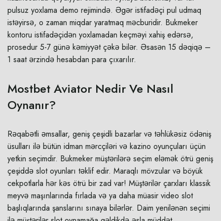
pulsuz yoxlama demo rejimində. Əgər istifadəçi pul udmaq
istəyirsə, o zaman miqdar yaratmaq məcburidir. Bukmeker
kontoru istifadəçidən yoxlamadan keçməyi xahiş edərsə,
prosedur 5-7 günə kəmiyyət çəkə bilər. Əsasən 15 dəqiqə –
1 saat ərzində hesabdan para çıxarılır.
Mostbet Aviator Nedir Ve Nasıl
Oynanır?
Rəqabətli əmsallar, geniş çeşidli bazarlar və təhlükəsiz ödəniş
üsulları ilə bütün idman mərcçiləri və kazino oyunçuları üçün
yetkin seçimdir. Bukmeker müştərilərə seçim eləmək ötrü geniş
çeşiddə slot oyunları təklif edir. Maraqlı mövzular və böyük
cekpotlarla hər kəs ötrü bir zad var! Müştərilər çarxları klassik
meyvə maşınlarında fırlada və ya daha müasir video slot
başlıqlarında şanslarını sınaya bilərlər. Daim yenilənən seçimi
ilə müştərilər slot oynamağa gəldikdə əsla müddət