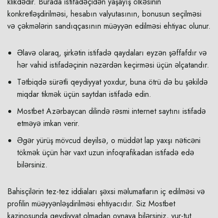
klikdədir. Burada istifadəçidən yaşayış ölkəsinin
konkretləşdirilməsi, hesabın valyutasının, bonusun seçilməsi
və çəkmələrin sandıqçasının müəyyən edilməsi ehtiyac olunur.
Əlavə olaraq, şirkətin istifadə qaydaları eyzən şəffafdır və
hər vahid istifadəçinin nəzərdən keçirməsi üçün əlçatandır.
Tətbiqdə sürətli qeydiyyat yoxdur, buna ötrü də bu şəkildə
miqdar tikmək üçün saytdan istifadə edin.
Mostbet Azərbaycan dilində rəsmi internet saytını istifadə
etməyə imkan verir.
Əgər yürüş mövcud deyilsə, o müddət lap yaxşı nəticəni
tökmək üçün hər vaxt uzun infoqrafikadan istifadə edə
bilərsiniz.
Bahisçilərin tez-tez iddiaları şəxsi məlumatların iç edilməsi və
profilin müəyyənləşdirilməsi ehtiyacıdır. Siz Mostbet
kazinosunda qeydiyyat olmadan oynaya bilərsiniz, vur-tut