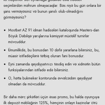
seçimlərdən məhrum olmayacaqlar. Bəs niyə bu gün onlara bir
şans verməyəsiniz və bunun şanslı olub-olmadığını
görməyəsiniz?
Mostbet AZ 91 idman hadisələri kataloqunda Masters-dan
Böyük Dəbilqə yarışlarına kəmiyyət müxtəlif turnirlər
mövcuddur.
Ümumilikdə, bu bonusdan 10 dəfə yararlana bilərsiniz, bu,
müasir istifadəçilərə tətbiq olunan fani bonusdur.
Eyni zamanda qeydiyyatınızı təsdiq edin və xidmətin bütün
funksiyalarından istifadə edə bilərsiniz.
O, hətta bukmeker kontorunda əvvəlcədən qeydiyyat
olmadan da mövcuddur.
Bir daha mərc şirkətləri üçün əsas promo, bu halda oyunçuya
ilk depozit məbləğinin 125%, həmçinin onlayn kazinolar ötrü