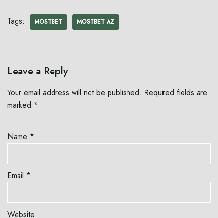
Tags:
MOSTBET
MOSTBET AZ
Leave a Reply
Your email address will not be published.
Required fields are
marked
*
Name
*
Email
*
Website